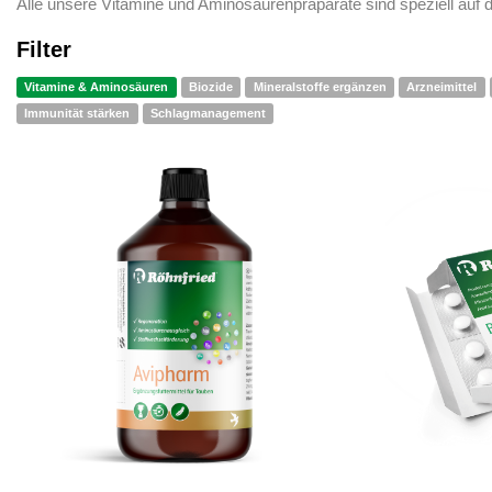
Alle unsere Vitamine und Aminosäurenpräparate sind speziell auf 
Filter
Vitamine & Aminosäuren
Biozide
Mineralstoffe ergänzen
Arzneimittel
Immunität stärken
Schlagmanagement