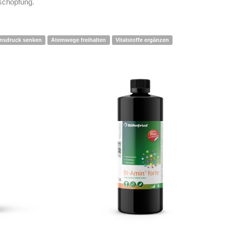
sschöpfung.
onsdruck senken
Atemwege freihalten
Vitalstoffe ergänzen