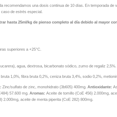
ada recomendamos una dosis continua de 10 días. En temporada de v
 caso de estrés especial.
ar hasta 25ml/kg de pienso completo al día debido al mayor con
uras superiores a +25°C.
ucarera), agua, dextrosa, bicarbonato sódico, zumo de regaliz 2,5%
 bruta 1,0%, fibra bruta 0,2%, ceniza bruta 3,4%, sodio 0,2%, metio
:
Zinc/sulfato de zinc, monohidrato (3b605) 400mg.
Antioxidante:
As
o (E484) 57.600 mg.
Aromas:
Aceite de tomillo (CoE 456) 2.000mg, ace
38) 2.000mg, aceite de menta piperita (CoE 282) 800mg.