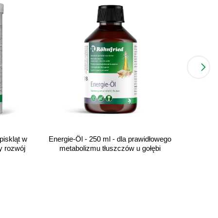
piskląt w
Energie-Öl - 250 ml - dla prawidłowego
M
y rozwój
metabolizmu tłuszczów u gołębi
zap