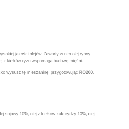
sokiej jakości olejów. Zawarty w nim olej rybny
ej z kiełków ryżu wspomaga budowę mięśni.
ekko wysusz tę mieszaninę, przygotowując
RO200
.
lej sojowy 10%, olej z kiełków kukurydzy 10%, olej