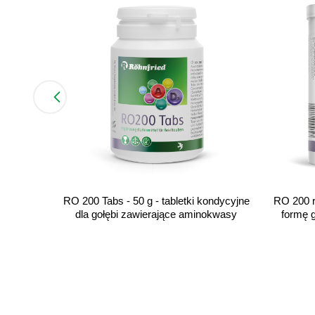
RO 200 r
RO 200 Tabs - 50 g - tabletki kondycyjne
formę 
dla gołębi zawierające aminokwasy
ek
ęśni