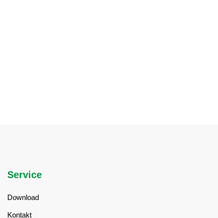
Eigene Produktion in Deutschland
In Schleswig-Holstein produzieren wir in
unserem eigenem Werk den Großteil unserer
Produkte.
Service
Download
Kontakt