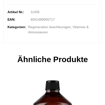
Artikel Nr.:
11405
EAN:
4041489005717
Kategorien:
Regeneration beschleunigen, Vitamine &
Aminosäuren
Ähnliche Produkte