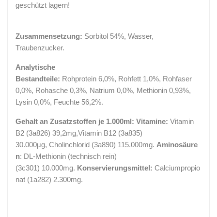
geschützt lagern!
Zusammensetzung:
Sorbitol 54%, Wasser,
Traubenzucker.
Analytische
Bestandteile:
Rohprotein 6,0%, Rohfett 1,0%, Rohfaser
0,0%, Rohasche 0,3%, Natrium 0,0%, Methionin 0,93%,
Lysin 0,0%, Feuchte 56,2%.
Gehalt an Zusatzstoffen je 1.000ml: Vitamine:
Vitamin
B2 (3a826) 39,2mg,Vitamin B12 (3a835)
30.000μg, Cholinchlorid (3a890) 115.000mg.
Aminosäure
n
: DL-Methionin (technisch rein)
(3c301) 10.000mg.
Konservierungsmittel:
Calciumpropio
nat (1a282) 2.300mg.