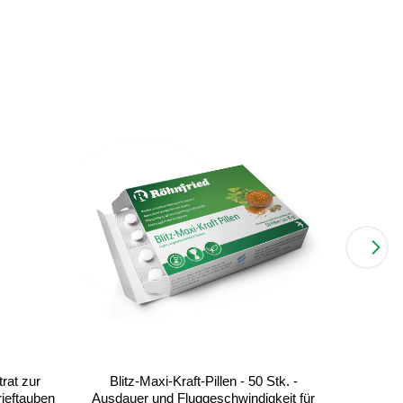
rat zur
Blitz-Maxi-Kraft-Pillen - 50 Stk. -
Bt-Ami
ieftauben
Ausdauer und Fluggeschwindigkeit für
schne