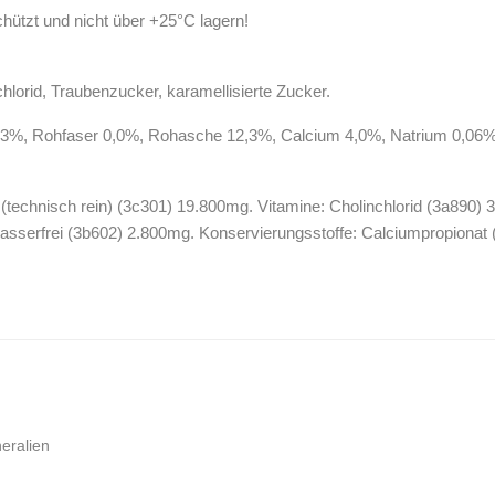
hützt und nicht über +25°C lagern!
lorid, Traubenzucker, karamellisierte Zucker.
,3%, Rohfaser 0,0%, Rohasche 12,3%, Calcium 4,0%, Natrium 0,06%
(technisch rein) (3c301) 19.800mg. Vitamine: Cholinchlorid (3a890)
 wasserfrei (3b602) 2.800mg. Konservierungsstoffe: Calciumpropionat
neralien