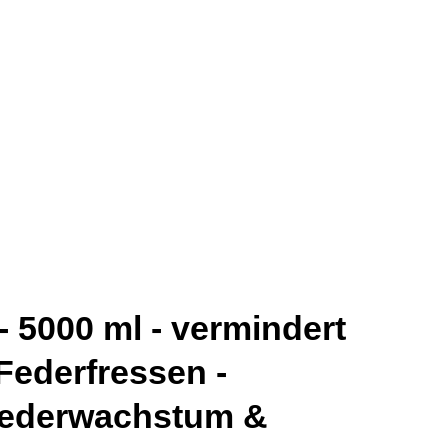
 5000 ml - vermindert
Federfressen -
 Federwachstum &