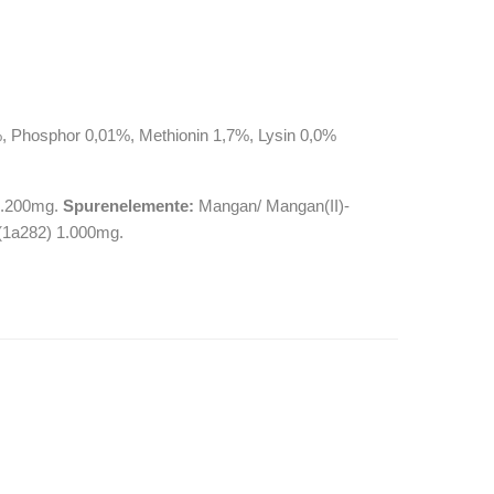
, Phosphor 0,01%, Methionin 1,7%, Lysin 0,0%
 3.200mg.
Spurenelemente:
Mangan/ Mangan(II)-
 (1a282) 1.000mg.